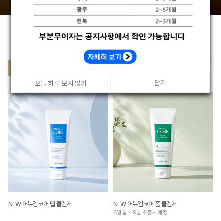
어뉴엠 베스트
건강기능식
대리점(전
ALL
화장품
생활용품
프로모션
품
용)
닫기
닫기
닫기
오늘 하루 보지 않기
오늘 하루 보지 않기
오늘 하루 보지 않기
NEW 어뉴엠 코어 딥 클렌저
NEW 어뉴엠 코어 폼 클렌저
8월 말 ~ 9월 초 출시 예정